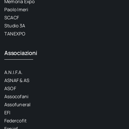
Memoria Expo
Paolo Imeri
SCACF
Studio 3A
TANEXPO
Associazioni
A.N.I.F.A.
ASNAF & AS
ASOF
Assocofani
Assofuneral
EFI
Federcofit
Feniof