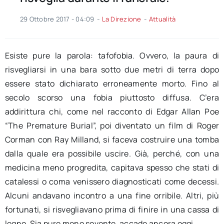
29 Ottobre 2017 - 04:09
-
La Direzione
-
Attualità
Esiste pure la parola: tafofobia. Ovvero, la paura di
risvegliarsi in una bara sotto due metri di terra dopo
essere stato dichiarato erroneamente morto. Fino al
secolo scorso una fobia piuttosto diffusa. C’era
addirittura chi, come nel racconto di Edgar Allan Poe
“The Premature Burial”, poi diventato un film di Roger
Corman con Ray Milland, si faceva costruire una tomba
dalla quale era possibile uscire. Già, perché, con una
medicina meno progredita, capitava spesso che stati di
catalessi o coma venissero diagnosticati come decessi.
Alcuni andavano incontro a una fine orribile. Altri, più
fortunati, si risvegliavano prima di finire in una cassa di
legno. Sia pure meno sovente, accade ancora oggi.