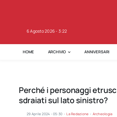
Skip
to
content
6 Agosto 2026 - 3:22
HOME
ARCHIVIO
ANNIVERSARI
Perché i personaggi etrusc
sdraiati sul lato sinistro?
29 Aprile 2024 - 05:30
-
La Redazione
-
Archeologia