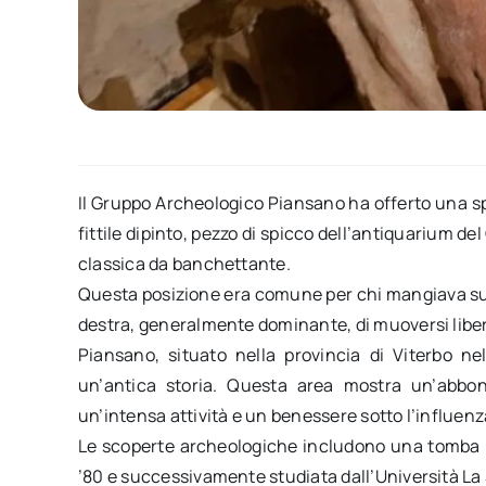
Il Gruppo Archeologico Piansano ha offerto una s
fittile dipinto, pezzo di spicco dell’antiquarium d
classica da banchettante.
Questa posizione era comune per chi mangiava sui l
destra, generalmente dominante, di muoversi libe
Piansano, situato nella provincia di Viterbo ne
un’antica storia. Questa area mostra un’abbond
un’intensa attività e un benessere sotto l’influen
Le scoperte archeologiche includono una tomba i
’80 e successivamente studiata dall’Università La