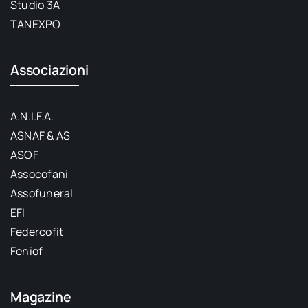
Studio 3A
TANEXPO
Associazioni
A.N.I.F.A.
ASNAF & AS
ASOF
Assocofani
Assofuneral
EFI
Federcofit
Feniof
Magazine