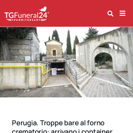
Skip
to
content
Perugia. Troppe bare al forno
crematorio: arrivano i container.