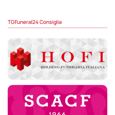
TGFuneral24 Consiglia