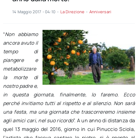
14 Maggio 2017 - 04:10
-
La Direzione
-
Anniversari
“
Non abbiamo
ancora avuto il
tempo di
piangere e
metabolizzare
la morte di
nostro padre e,
in questa giornata, finalmente, lo faremo. Ecco
perché invitiamo tutti al rispetto e al silenzio. Non sarà
una festa, ma una giornata che trascorreremo insieme
agli amici cari, nel suo ricordo
”. A un anno di distanza da
quel 13 maggio del 2016, giorno in cui Pinuccio Sciola,
l’artista che faceva cantare le pietre, si è spento al