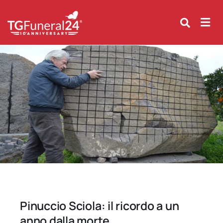
Skip
to
content
Pinuccio Sciola: il ricordo a un
anno dalla morte.