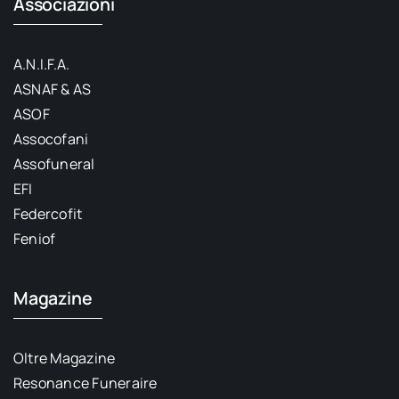
Associazioni
A.N.I.F.A.
ASNAF & AS
ASOF
Assocofani
Assofuneral
EFI
Federcofit
Feniof
Magazine
Oltre Magazine
Resonance Funeraire