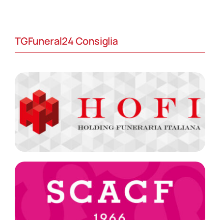
TGFuneral24 Consiglia