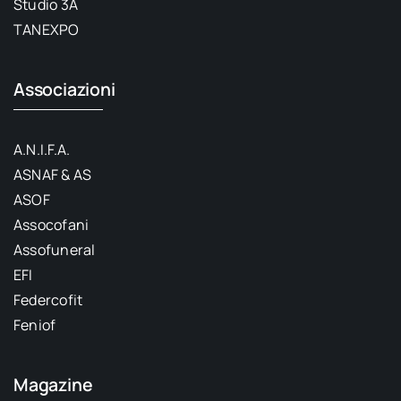
Studio 3A
TANEXPO
Associazioni
A.N.I.F.A.
ASNAF & AS
ASOF
Assocofani
Assofuneral
EFI
Federcofit
Feniof
Magazine