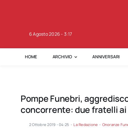
Skip
to
content
6 Agosto 2026 - 3:17
HOME
ARCHIVIO
ANNIVERSARI
Pompe Funebri, aggrediscon
concorrente: due fratelli ai 
2 Ottobre 2019 - 04:25
-
La Redazione
-
Onoranze Fun