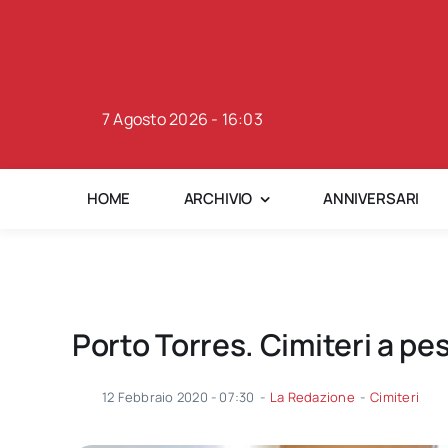
Skip
to
content
7 Agosto 2026 - 16:03
HOME
ARCHIVIO
ANNIVERSARI
Porto Torres. Cimiteri a pes
12 Febbraio 2020 - 07:30
-
La Redazione
-
Cimiteri