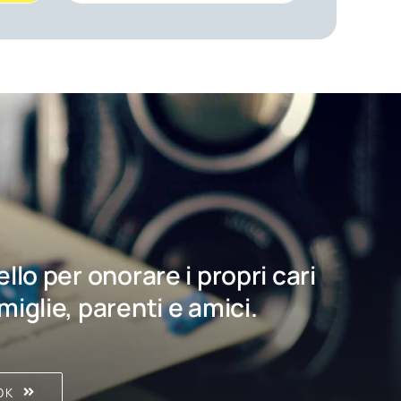
bello per onorare i propri cari
amiglie, parenti e amici.
OK