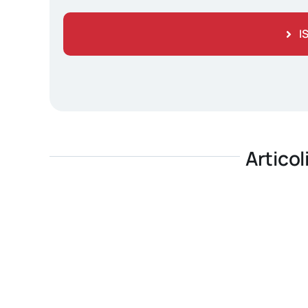
I
Articol