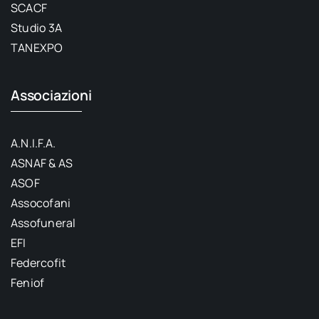
SCACF
Studio 3A
TANEXPO
Associazioni
A.N.I.F.A.
ASNAF & AS
ASOF
Assocofani
Assofuneral
EFI
Federcofit
Feniof