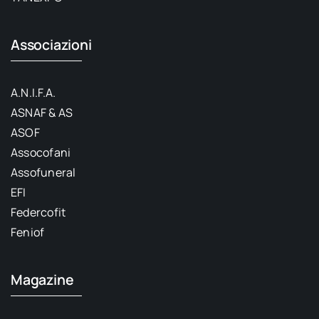
Associazioni
A.N.I.F.A.
ASNAF & AS
ASOF
Assocofani
Assofuneral
EFI
Federcofit
Feniof
Magazine