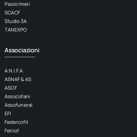
Paolo Imeri
SCACF
Studio 3A
TANEXPO
Associazioni
A.N.I.F.A.
ASNAF & AS
ASOF
Assocofani
Assofuneral
EFI
Federcofit
Feniof