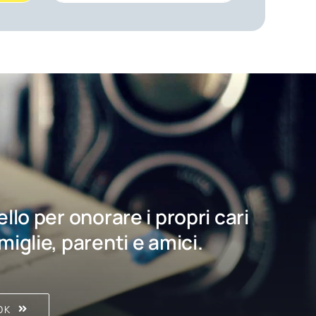
bello per onorare i propri cari
amiglie, parenti e amici.
OK