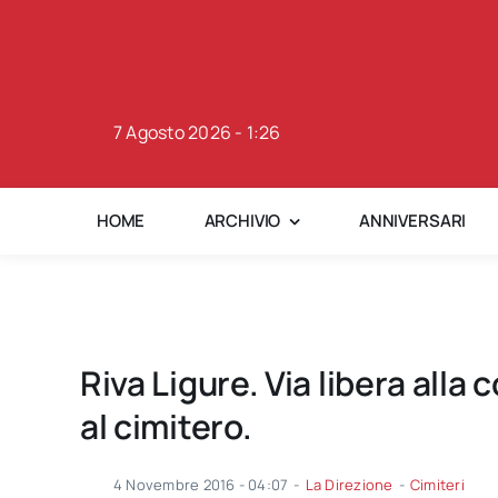
Skip
to
content
7 Agosto 2026 - 1:26
HOME
ARCHIVIO
ANNIVERSARI
Riva Ligure. Via libera alla 
al cimitero.
4 Novembre 2016 - 04:07
-
La Direzione
-
Cimiteri