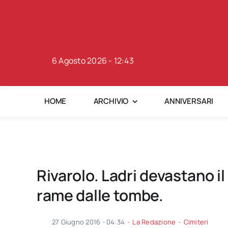
Skip
to
content
6 Agosto 2026 - 12:43
HOME
ARCHIVIO
ANNIVERSARI
Rivarolo. Ladri devastano il 
rame dalle tombe.
27 Giugno 2016 - 04:34
-
La Redazione
-
Cimiteri