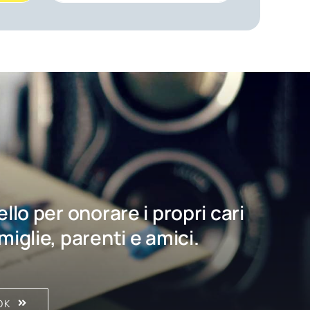
bello per onorare i propri cari
amiglie, parenti e amici.
OK