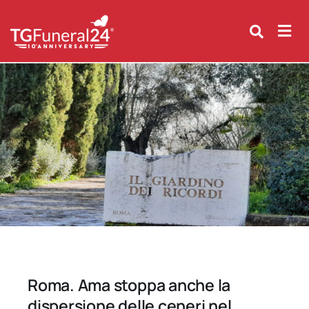
Skip
to
content
Roma. Ama stoppa anche la
dispersione delle ceneri nel