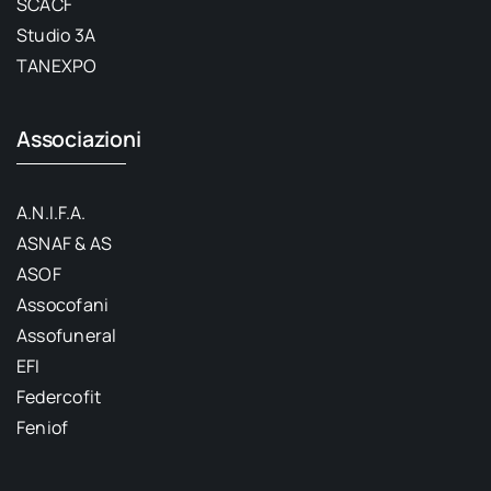
SCACF
Studio 3A
TANEXPO
Associazioni
A.N.I.F.A.
ASNAF & AS
ASOF
Assocofani
Assofuneral
EFI
Federcofit
Feniof