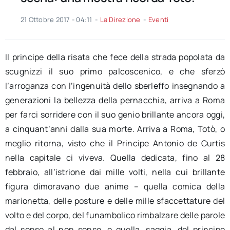
21 Ottobre 2017 - 04:11
-
La Direzione
-
Eventi
Il principe della risata che fece della strada popolata da
scugnizzi il suo primo palcoscenico, e che sferzò
l’arroganza con l’ingenuità dello sberleffo insegnando a
generazioni la bellezza della pernacchia, arriva a Roma
per farci sorridere con il suo genio brillante ancora oggi,
a cinquant’anni dalla sua morte. Arriva a Roma, Totò, o
meglio ritorna, visto che il Principe Antonio de Curtis
nella capitale ci viveva. Quella dedicata, fino al 28
febbraio, all’istrione dai mille volti, nella cui brillante
figura dimoravano due anime – quella comica della
marionetta, delle posture e delle mille sfaccettature del
volto e del corpo, del funambolico rimbalzare delle parole
dal senso al non senso, e quella, saggia, del principe