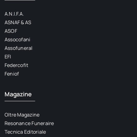
A.N.I.F.A.
ASNAF & AS
ASOF
Assocofani
Assofuneral
EFI
Federcofit
Feniof
Magazine
Oltre Magazine
Resonance Funeraire
Tecnica Editoriale