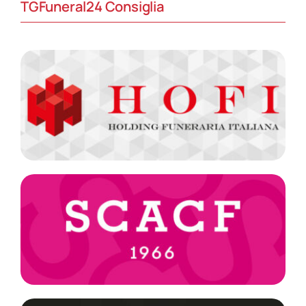
TGFuneral24 Consiglia