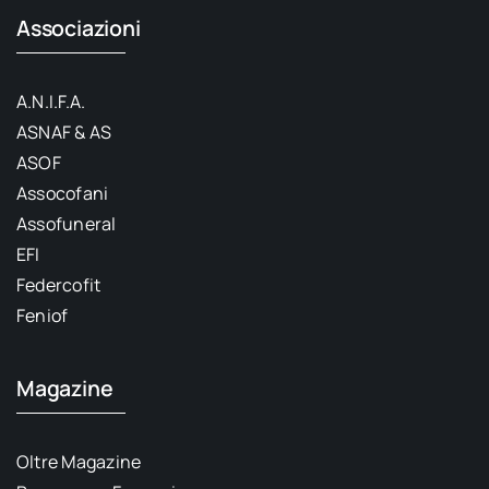
Associazioni
A.N.I.F.A.
ASNAF & AS
ASOF
Assocofani
Assofuneral
EFI
Federcofit
Feniof
Magazine
Oltre Magazine