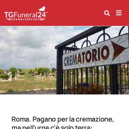
Skip
to
content
Roma. Pagano per la cremazione,
ma nell’urna c’è solo terra: