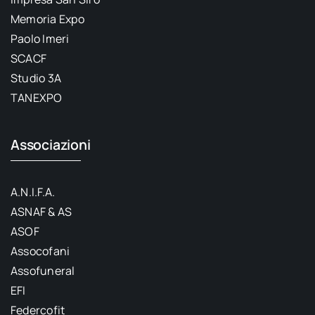
Memoria Expo
Paolo Imeri
SCACF
Studio 3A
TANEXPO
Associazioni
A.N.I.F.A.
ASNAF & AS
ASOF
Assocofani
Assofuneral
EFI
Federcofit