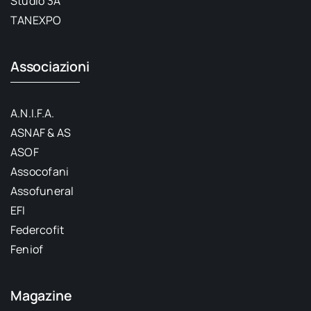
Studio 3A
TANEXPO
Associazioni
A.N.I.F.A.
ASNAF & AS
ASOF
Assocofani
Assofuneral
EFI
Federcofit
Feniof
Magazine