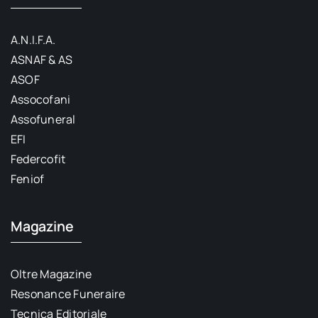
A.N.I.F.A.
ASNAF & AS
ASOF
Assocofani
Assofuneral
EFI
Federcofit
Feniof
Magazine
Oltre Magazine
Resonance Funeraire
Tecnica Editoriale