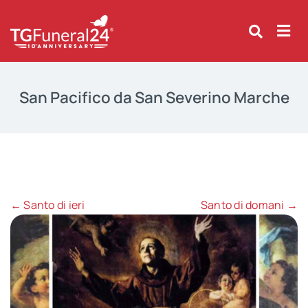
Skip
to
content
San Pacifico da San Severino Marche
← Santo di ieri
Santo di domani →