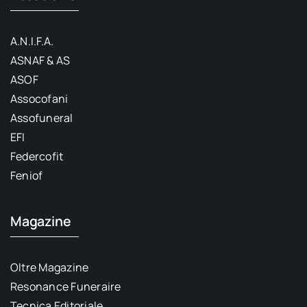
A.N.I.F.A.
ASNAF & AS
ASOF
Assocofani
Assofuneral
EFI
Federcofit
Feniof
Magazine
Oltre Magazine
Resonance Funeraire
Tecnica Editoriale