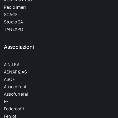
Paolo Imeri
SCACF
Studio 3A
TANEXPO
Associazioni
A.N.I.F.A.
ASNAF & AS
ASOF
Assocofani
Assofuneral
EFI
Federcofit
Feniof