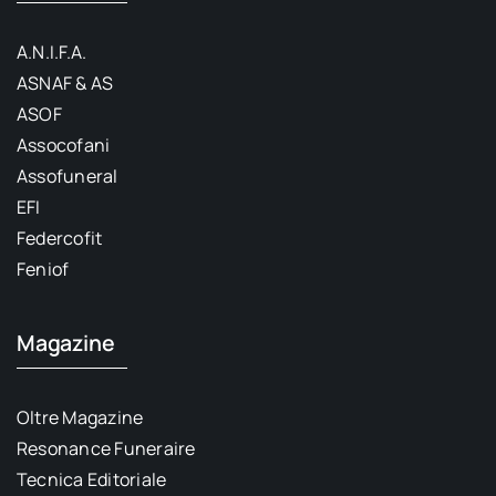
A.N.I.F.A.
ASNAF & AS
ASOF
Assocofani
Assofuneral
EFI
Federcofit
Feniof
Magazine
Oltre Magazine
Resonance Funeraire
Tecnica Editoriale