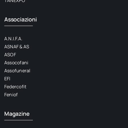
TANEXPO
Associazioni
A.N.I.F.A.
ASNAF & AS
ASOF
Assocofani
Assofuneral
EFI
Federcofit
Feniof
Magazine