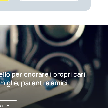
bello per onorare i propri cari
amiglie, parenti e amici.
OK