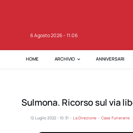
Skip
to
content
6 Agosto 2026 - 11:06
HOME
ARCHIVIO
ANNIVERSARI
Sulmona. Ricorso sul via lib
12 Luglio 2022 - 10:31
-
La Direzione
-
Case Funerarie