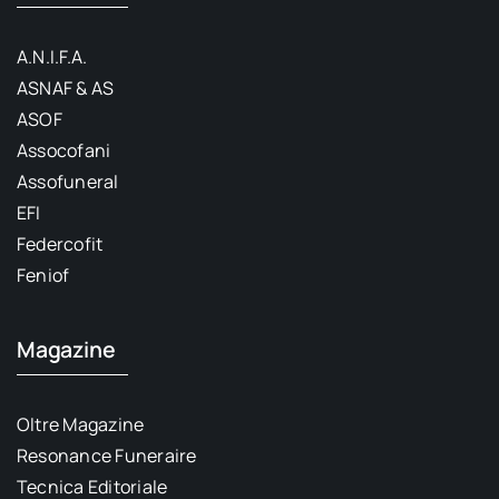
A.N.I.F.A.
ASNAF & AS
ASOF
Assocofani
Assofuneral
EFI
Federcofit
Feniof
Magazine
Oltre Magazine
Resonance Funeraire
Tecnica Editoriale