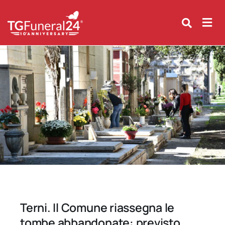
Skip
to
content
Terni. Il Comune riassegna le
tombe abbandonate: previsto