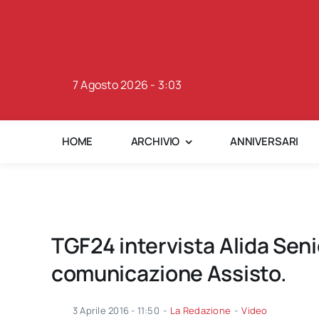
Skip
to
content
7 Agosto 2026 - 3:03
HOME
ARCHIVIO
ANNIVERSARI
TGF24 intervista Alida Seni
comunicazione Assisto.
3 Aprile 2016 - 11:50
-
La Redazione
-
Video