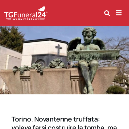
Skip
to
content
Torino. Novantenne truffata:
voleva farsi costruire la tomba, ma