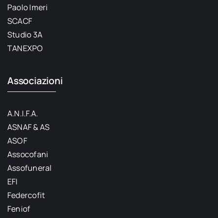
Paolo Imeri
SCACF
Studio 3A
TANEXPO
Associazioni
A.N.I.F.A.
ASNAF & AS
ASOF
Assocofani
Assofuneral
EFI
Federcofit
Feniof