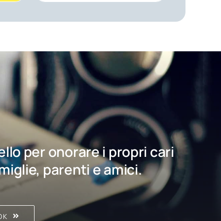
bello per onorare i propri cari
amiglie, parenti e amici.
OK