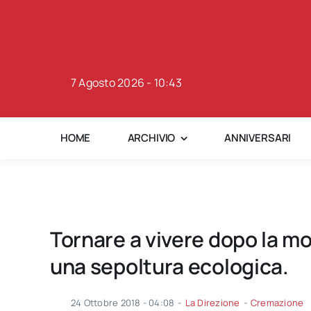
Skip
to
content
7 Agosto 2026 - 10:43
HOME
ARCHIVIO
ANNIVERSARI
Tornare a vivere dopo la mo
una sepoltura ecologica.
24 Ottobre 2018 - 04:08
-
La Direzione
-
Cremazione