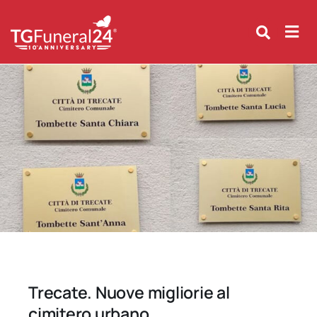
Skip
to
content
Trecate. Nuove migliorie al
cimitero urbano.