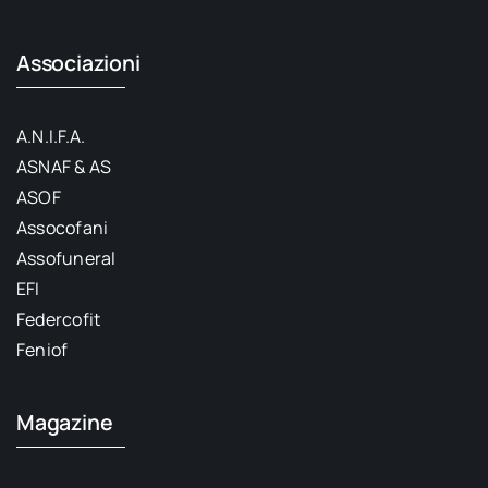
Associazioni
A.N.I.F.A.
ASNAF & AS
ASOF
Assocofani
Assofuneral
EFI
Federcofit
Feniof
Magazine