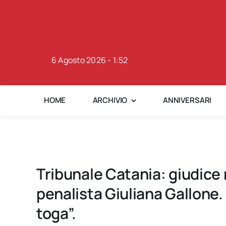
Skip
to
content
6 Agosto 2026 - 1:52
HOME
ARCHIVIO
ANNIVERSARI
Tribunale Catania: giudice n
penalista Giuliana Gallone.
toga”.