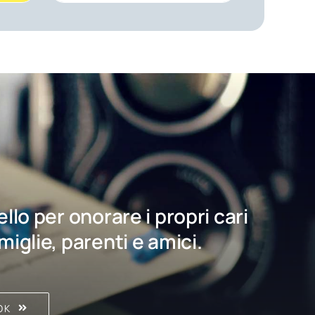
bello per onorare i propri cari
amiglie, parenti e amici.
OK