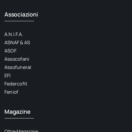
Associazioni
A.N.I.F.A.
ASNAF & AS
ASOF
Assocofani
Assofuneral
EFI
Federcofit
Feniof
Magazine
Oltre Magazine