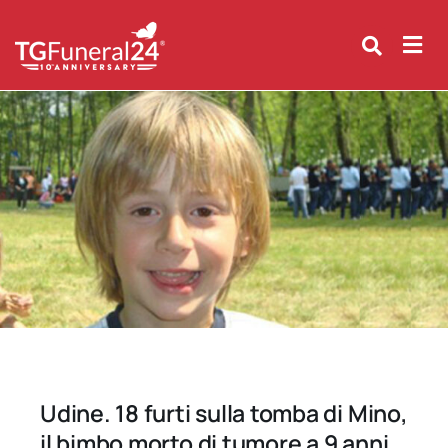
Skip
to
content
Udine. 18 furti sulla tomba di Mino,
il bimbo morto di tumore a 9 anni.