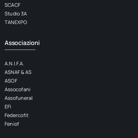
SCACF
Studio 3A
TANEXPO
Associazioni
A.N.I.F.A.
ASNAF & AS
ASOF
Assocofani
Assofuneral
EFI
Federcofit
Feniof