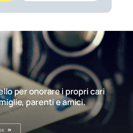
bello per onorare i propri cari
amiglie, parenti e amici.
OK