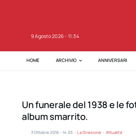
Skip
to
content
9 Agosto 2026 - 11:34
HOME
ARCHIVIO
ANNIVERSARI
Un funerale del 1938 e le fo
album smarrito.
3 Ottobre 2016 - 14:03
-
La Direzione
-
Attualità