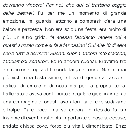
dovranno vincere! Per noi, che qui ci trattano peggio
delle bestie!”.
Fu per me un momento di grande
emozione, mi guardai attorno e compresi: c’era una
baldoria pazzesca. Non era solo una festa, era molto di
più. Un altro gridò:
“e adesso facciamo vedere noi a
questi svizzeri come si fa a far casino! Qui alle 10 di sera
sono tutti a dormire! Suona, suona ancora ‘sto clacson,
facciamoci sentire!
”
.
Ed io ancora suonai. Eravamo tre
amici in una coppa del mondo targata Torino. Non ho mai
più visto una festa simile, intrisa di genuina passione
italica, di amore e di nostalgia per la propria terra.
L’allenatore aveva contribuito a regalare gioia infinita ad
una compagine di onesti lavoratori italici che sudavano
oltralpe. Pare poco, ma se ancora lo ricordo fu un
insieme di eventi molto più importante di cose successe,
andate chissà dove, forse più vitali, dimenticate. Enzo