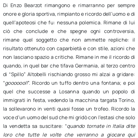
Di Enzo Bearzot rimangono e rimarranno per sempre
onore e gloria sportiva, rimpianto e ricordo dell’uomo e di
quell’apoteosi che fu: nessuna polemica. Rimane di lui
ciò che conclude e che spegne ogni controversia,
rimane quel soggetto che non ammette repliche: il
risultato ottenuto con caparbietà e con stile, azioni che
non lasciano spazio a critiche. Rimane in me il ricordo di
quando, in quel bar che tifava Germania, al terzo centro
di “Spillo” Altobelli rischiando grosso mi alzai a gridare:
“
gooooool!
”. Ricordo un tuffo dentro una fontana; e poi
quel che successe a Losanna quando un popolo di
immigrati in festa, vedendo la macchina targata Torino,
la sollevarono in venti quasi fosse un trofeo. Ricordo la
voce d’un uomo del sud che mi gridò con l’estasi che solo
la vendetta sa suscitare: “
quando tornate in Italia dite
loro che tutte le volte che verranno a giocare qui