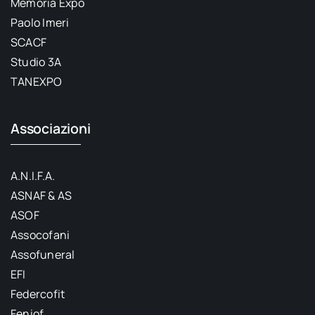
Memoria Expo
Paolo Imeri
SCACF
Studio 3A
TANEXPO
Associazioni
A.N.I.F.A.
ASNAF & AS
ASOF
Assocofani
Assofuneral
EFI
Federcofit
Feniof