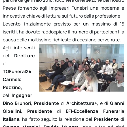
partire da gennaio 2018, toccherà diverse zone del nostro
Paese fornendo agli Impresari Funebri una moderna e
innovativa chiave di lettura sul futuro della professione.
L’evento, inizialmente previsto per un massimo di 15
iscritti, ha dovuto raddoppiare il numero di partecipanti a
causa delle moltissime richieste di adesione pervenute.
Agli interventi
del
Direttore
di
TGFuneral24
Carmelo
Pezzino
,
dell’
Ingegner
Dino Brunori
,
Presidente
di
Architettura+
, e di
Gianni
Gibellini
,
Presidente
di
EFI-Eccellenza Funeraria
Italiana
, ha fatto seguito la relazione del
Presidente
di