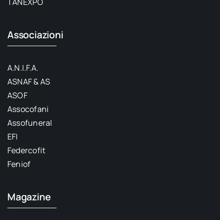
TANEXPO
Associazioni
A.N.I.F.A.
ASNAF & AS
ASOF
Assocofani
Assofuneral
EFI
Federcofit
Feniof
Magazine