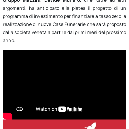
Gruppo Mazzini
,
Davide Munaro
, che, oltre ad altri
argomenti, ha anticipato alla platea il progetto di un
programma di investimento per finanziare a tasso zero la
realizzazione di nuove Case Funerarie che sarà proposto
dalla società veneta a partire dai primi mesi del prossimo
anno.