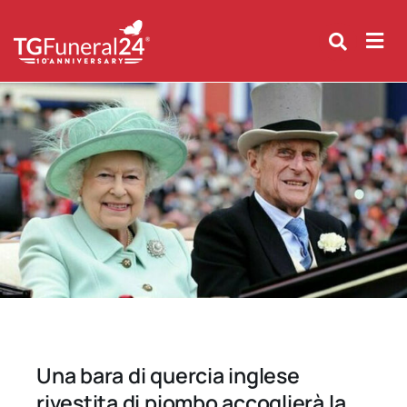
Skip
to
content
Una bara di quercia inglese
rivestita di piombo accoglierà la