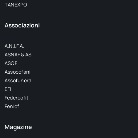
TANEXPO
Associazioni
A.N.I.F.A.
ASNAF & AS
ASOF
Assocofani
Assofuneral
EFI
Federcofit
Feniof
Magazine