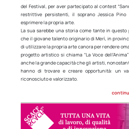
del Festival, per aver partecipato al contest “Sa
restrittive persistenti, il soprano Jessica Pin
esprimere la propria arte.
La sua sarebbe una storia come tante in questo p
che il giovane talento originario di Merì, in provin
di utilizzare la propria arte canora per rendere omag
progetto artistico si chiama “La Voce dell’Anima” 
anche la grande capacità che gli artisti, nonostant
hanno di trovare e creare opportunità: un v
riconosciuto e valorizzato.
continu