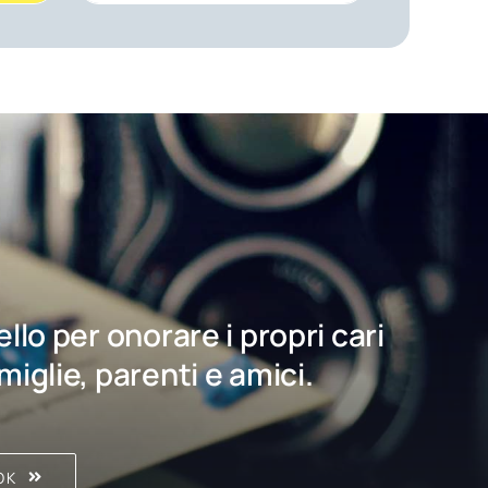
bello per onorare i propri cari
amiglie, parenti e amici.
OK