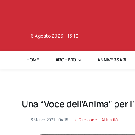
Skip
to
content
6 Agosto 2026 - 13:12
HOME
ARCHIVIO
ANNIVERSARI
Una “Voce dell’Anima” per l’
3 Marzo 2021 - 04:15
-
La Direzione
-
Attualità