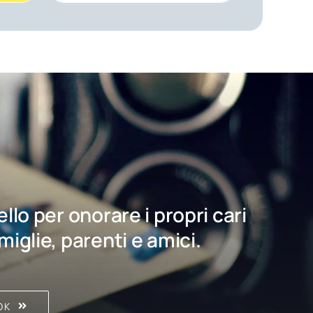
bello per onorare i propri cari
amiglie, parenti e amici.
OK