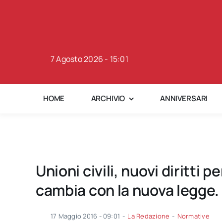
Skip
to
content
7 Agosto 2026 - 15:01
HOME
ARCHIVIO
ANNIVERSARI
Unioni civili, nuovi diritti 
cambia con la nuova legge.
17 Maggio 2016 - 09:01
-
La Redazione
-
Normative