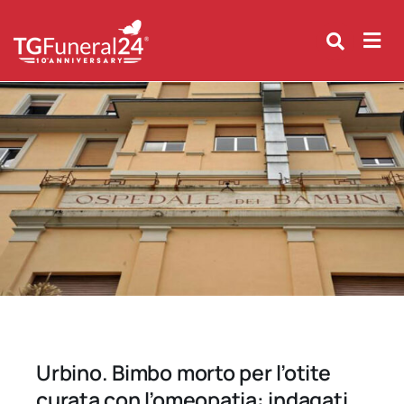
Skip
to
content
Urbino. Bimbo morto per l’otite
curata con l’omeopatia: indagati