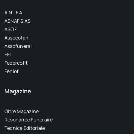
A.N.I.F.A.
ASNAF & AS
ASOF
Assocofani
Assofuneral
EFI
Federcofit
Feniof
Magazine
Oltre Magazine
Resonance Funeraire
Tecnica Editoriale