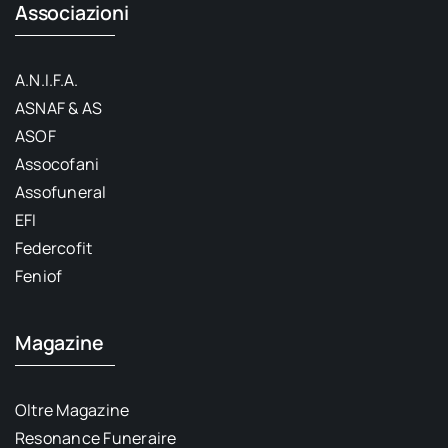
Associazioni
A.N.I.F.A.
ASNAF & AS
ASOF
Assocofani
Assofuneral
EFI
Federcofit
Feniof
Magazine
Oltre Magazine
Resonance Funeraire