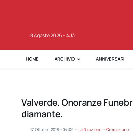
Skip
to
content
8 Agosto 2026 - 4:13
HOME
ARCHIVIO
ANNIVERSARI
Valverde. Onoranze Funebri 
diamante.
17 Ottobre 2018 - 04:06
-
La Direzione
-
Cremazione