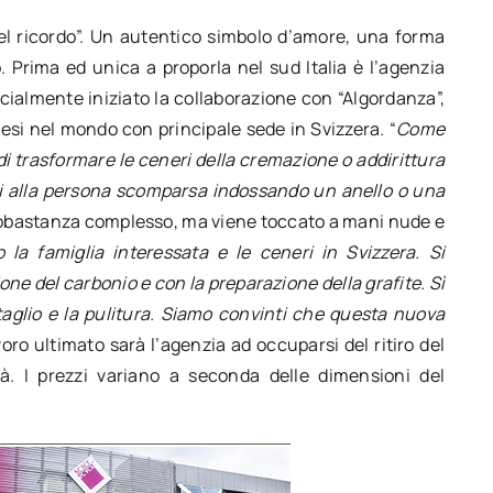
del ricordo”. Un autentico simbolo d’amore, una forma
 Prima ed unica a proporla nel sud Italia è l’agenzia
cialmente iniziato la collaborazione con “Algordanza”,
esi nel mondo con principale sede in Svizzera. “
Come
di trasformare le ceneri della cremazione o addirittura
ini alla persona scomparsa indossando un anello o una
è abbastanza complesso, ma viene toccato a mani nude e
 la famiglia interessata e le ceneri in Svizzera. Si
one del carbonio e con la preparazione della grafite. Sì
 taglio e la pulitura. Siamo convinti che questa nuova
avoro ultimato sarà l’agenzia ad occuparsi del ritiro del
tà. I prezzi variano a seconda delle dimensioni del