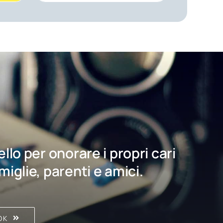
bello per onorare i propri cari
amiglie, parenti e amici.
OK