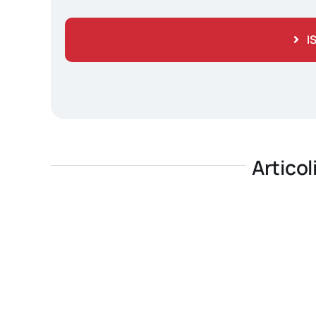
I
Articol