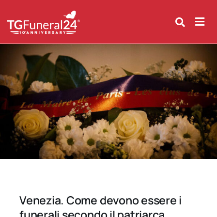
Skip
to
content
Venezia. Come devono essere i
funerali secondo il patriarca.