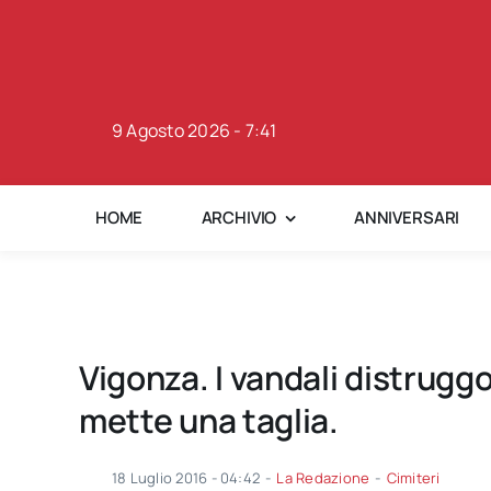
Skip
to
content
9 Agosto 2026 - 7:41
HOME
ARCHIVIO
ANNIVERSARI
Vigonza. I vandali distruggo
mette una taglia.
18 Luglio 2016 - 04:42
-
La Redazione
-
Cimiteri