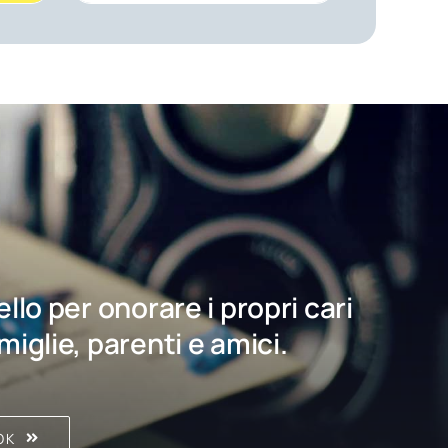
bello per onorare i propri cari
amiglie, parenti e amici.
OK