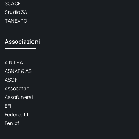
SCACF
Studio 3A
TANEXPO
Associazioni
A.N.I.F.A.
ASNAF & AS
ASOF
Assocofani
Assofuneral
EFI
Federcofit
Feniof