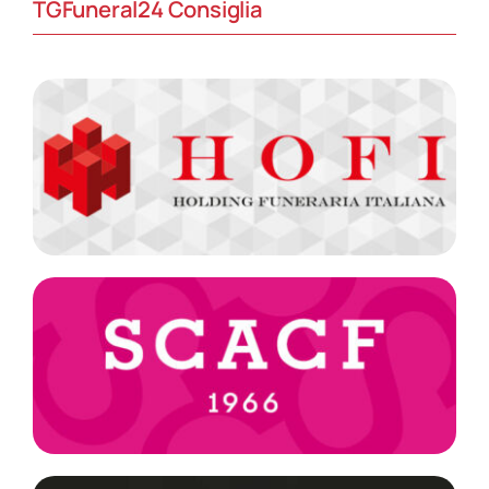
TGFuneral24 Consiglia