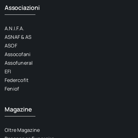
Associazioni
A.N.I.F.A.
ASNAF & AS
ASOF
Assocofani
Assofuneral
EFI
Federcofit
Feniof
Magazine
Oltre Magazine