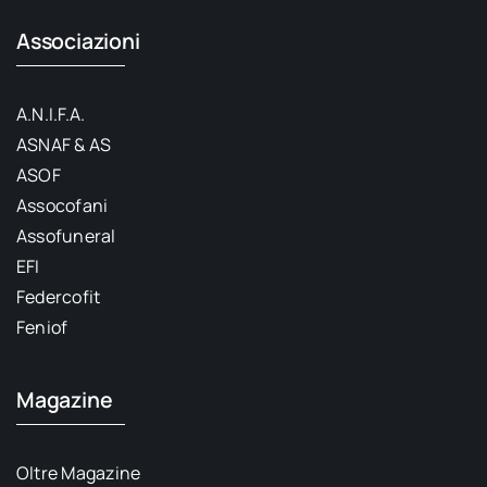
Associazioni
A.N.I.F.A.
ASNAF & AS
ASOF
Assocofani
Assofuneral
EFI
Federcofit
Feniof
Magazine
Oltre Magazine